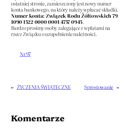
ostatniej stronie, zamieszczony jest nowy numer
konta bankowego, na który należy wpłacać składki.
Numer konta: Związek Rodu Żółtowskich 79
1090 1522 0000 0001 4757 0945
.
Bardzo prosimy osoby zalegające z wpłatami na
rzecz Związku o uzupełnienie należności.
Nr 97
←
ŻYCZENIA ŚWIĄTECZNE
Sprostowanie
→
Komentarze