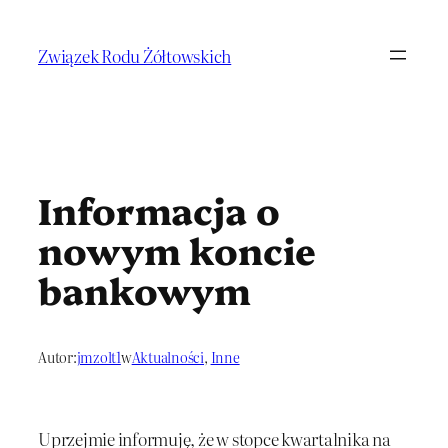
Przejdź
do
Związek Rodu Żółtowskich
treści
Informacja o
nowym koncie
bankowym
Autor:
jmzolt1
w
Aktualności
, 
Inne
Uprzejmie informuję, że w stopce kwartalnika na