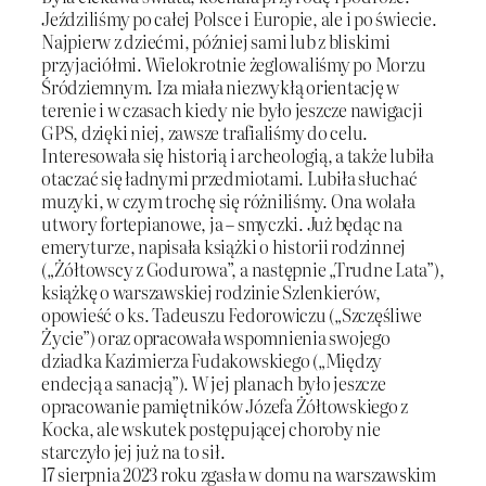
Jeździliśmy po całej Polsce i Europie, ale i po świecie.
Najpierw z dziećmi, później sami lub z bliskimi
przyjaciółmi. Wielokrotnie żeglowaliśmy po Morzu
Śródziemnym. Iza miała niezwykłą orientację w
terenie i w czasach kiedy nie było jeszcze nawigacji
GPS, dzięki niej, zawsze trafialiśmy do celu.
Interesowała się historią i archeologią, a także lubiła
otaczać się ładnymi przedmiotami. Lubiła słuchać
muzyki, w czym trochę się różniliśmy. Ona wolała
utwory fortepianowe, ja – smyczki. Już będąc na
emeryturze, napisała książki o historii rodzinnej
(„Żółtowscy z Godurowa”, a następnie „Trudne Lata”),
książkę o warszawskiej rodzinie Szlenkierów,
opowieść o ks. Tadeuszu Fedorowiczu („Szczęśliwe
Życie”) oraz opracowała wspomnienia swojego
dziadka Kazimierza Fudakowskiego („Między
endecją a sanacją”). W jej planach było jeszcze
opracowanie pamiętników Józefa Żółtowskiego z
Kocka, ale wskutek postępującej choroby nie
starczyło jej już na to sił.
17 sierpnia 2023 roku zgasła w domu na warszawskim