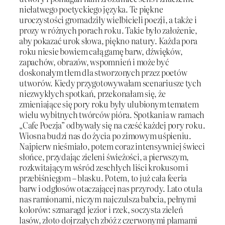
niełatwego poetyckiego języka. Te piękne
uroczystości gromadziły wielbicieli poezji, a także i
prozy w różnych porach roku. Takie było założenie,
aby pokazać urok słowa, piękno natury. Każda pora
roku niesie bowiem całą gamę barw, dźwięków,
zapachów, obrazów, wspomnień i może być
doskonałym tłem dla stworzonych przez poetów
utworów. Kiedy przygotowywałam scenariusze tych
niezwykłych spotkań, przekonałam się, że
zmieniające się pory roku były ulubionym tematem
wielu wybitnych twórców pióra. Spotkania w ramach
„Cafe Poezja” odbywały się na cześć każdej pory roku.
Wiosna budzi nas do życia po zimowym uśpieniu.
Najpierw nieśmiało, potem coraz intensywniej świeci
słońce, przydając zieleni świeżości, a pierwszym,
rozkwitającym wśród zeschłych liści krokusom i
przebiśniegom – blasku. Potem, to już cała feeria
barw i odgłosów otaczającej nas przyrody. Lato otula
nas ramionami, niczym najczulsza babcia, pełnymi
kolorów: szmaragd jezior i rzek, soczysta zieleń
lasów, złoto dojrzałych zbóż z czerwonymi plamami