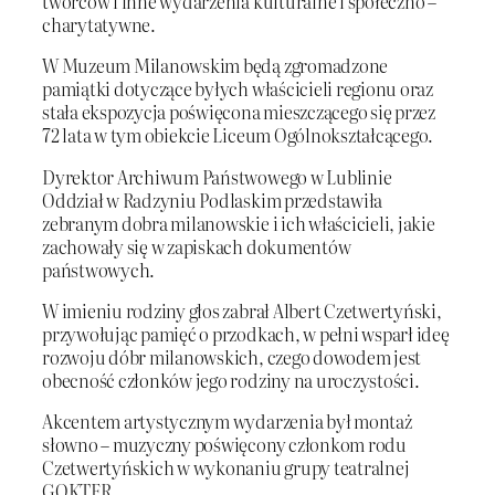
twórców i inne wydarzenia kulturalne i społeczno –
charytatywne.
W Muzeum Milanowskim będą zgromadzone
pamiątki dotyczące byłych właścicieli regionu oraz
stała ekspozycja poświęcona mieszczącego się przez
72 lata w tym obiekcie Liceum Ogólnokształcącego.
Dyrektor Archiwum Państwowego w Lublinie
Oddział w Radzyniu Podlaskim przedstawiła
zebranym dobra milanowskie i ich właścicieli, jakie
zachowały się w zapiskach dokumentów
państwowych.
W imieniu rodziny głos zabrał Albert Czetwertyński,
przywołując pamięć o przodkach, w pełni wsparł ideę
rozwoju dóbr milanowskich, czego dowodem jest
obecność członków jego rodziny na uroczystości.
Akcentem artystycznym wydarzenia był montaż
słowno – muzyczny poświęcony członkom rodu
Czetwertyńskich w wykonaniu grupy teatralnej
GOKTER.