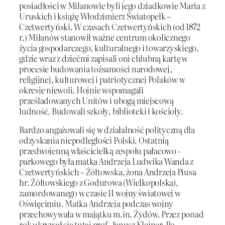
posiadłości w Milanowie byli jego dziadkowie Maria z
Uruskich i książę Włodzimierz Światopełk –
Czetwertyński. W czasach Czetwertyńskich (od 1872
r.) Milanów stanowił ważne centrum okolicznego
życia gospodarczego, kulturalnego i towarzyskiego,
gdzie wraz z dziećmi zapisali oni chlubną kartę w
procesie budowania tożsamości narodowej,
religijnej, kulturowej i patriotycznej Polaków w
okresie niewoli. Hojnie wspomagali
prześladowanych Unitów i ubogą miejscową
ludność. Budowali szkoły, biblioteki i kościoły.
Bardzo angażowali się w działalność polityczną dla
odzyskania niepodległości Polski. Ostatnią
przedwojenną właścicielką zespołu pałacowo -
parkowego była matka Andrzeja Ludwika Wanda z
Czetwertyńskich – Żółtowska, żona Andrzeja Piusa
hr. Żółtowskiego z Godurowa (Wielkopolska),
zamordowanego w czasie II wojny światowej w
Oświęcimiu. Matka Andrzeja podczas wojny
przechowywała w majątku m.in. Żydów. Przez ponad
rok ukrywał się tutaj prof. Janusz Kleiner. Po