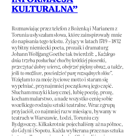
KULTURALNA”
Rozmawiając przez telefon z Bożenką i Marianem z
Torunia usłyszałam słowa, które zainspirowały mnie
do napisania tego tekstu. Żyjący w latach 1749 – 1832
wybitny niemiecki poeta, prozaik i dramaturg
Johann Wolfgang Goethe tak twierdził:
„ Każdego
dnia trzeba posłuchać choćby krótkiej piosenki,
przeczytać dobry wiersz, obejrzeć piękny obraz, a także,
jeśli to możliwe, powiedzieć parę rozsądnych słów”.
Wzięłam to za moje życiowe motto i staram się
wypełniać, przynajmniej początkową jego część.
Słucham muzyki klasycznej, lubię poezję, prozę,
kocham malarstwo, a nade wszystko cenię sobie
wszelkiego rodzaju sztuki teatralne. Wraz z grupą
przyjaciół, co najmniej raz w miesiącu, bywamy w
teatrach w Warszawie, Łodzi, Toruniu czy
Bydgoszczy. Kilkakrotnie pojechaliśmy aż na północ,
do Gdyni i Sopotu. Każda wybierana przez nas sztuka