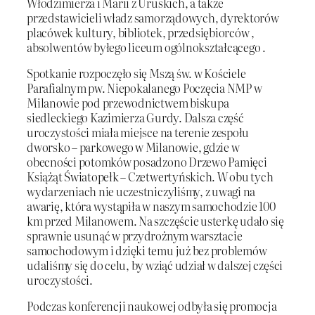
Włodzimierza i Marii z Uruskich, a także
przedstawicieli władz samorządowych, dyrektorów
placówek kultury, bibliotek, przedsiębiorców ,
absolwentów byłego liceum ogólnokształcącego .
Spotkanie rozpoczęło się Mszą św. w Kościele
Parafialnym pw. Niepokalanego Poczęcia NMP w
Milanowie pod przewodnictwem biskupa
siedleckiego Kazimierza Gurdy. Dalsza część
uroczystości miała miejsce na terenie zespołu
dworsko – parkowego w Milanowie, gdzie w
obecności potomków posadzono Drzewo Pamięci
Książąt Światopełk – Czetwertyńskich. W obu tych
wydarzeniach nie uczestniczyliśmy, z uwagi na
awarię, która wystąpiła w naszym samochodzie 100
km przed Milanowem. Na szczęście usterkę udało się
sprawnie usunąć w przydrożnym warsztacie
samochodowym i dzięki temu już bez problemów
udaliśmy się do celu, by wziąć udział w dalszej części
uroczystości.
Podczas konferencji naukowej odbyła się promocja