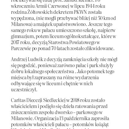
wkroczeniu Armii Czerwonej w lipcu 1944 roku
rodzina Żółtowskich dekretem PKWN została
wypędzona, (nie mogli przebywać bliżej niż 50 km od
Milanowa) a majątek upaństwowiono. Jeszcze tego
samego roku w pałacu umieszczono szkołę, najpierw
gimnazjum, potem liceum ogólnokształcące, które w
2017 roku, decyzją Starostwa Powiatowego w
Parczewie po ponad 70 latach zostało zlikwidowane.
Andrzej Ludwik z decyzją zamknięcia szkoły nie mógł
się pogodzić, ponieważ zarówno pałac i park służyły
dobru lokalnego społeczeństwa . Jako potomek tego
miejsca był zapraszany na różne wydarzenia
odbywające się w liceum i chętnie w nich
uczestniczył.
Caritas Diecezji Siedleckiej w 2018 roku zostało
właścicielem i podjęło się dzieła ratowania przed
zniszczeniem zespołu dworsko – parkowego w
Milanowie. Organizacja 13 października zaprosiła
potomków właścicieli pałacu – potomków książąt