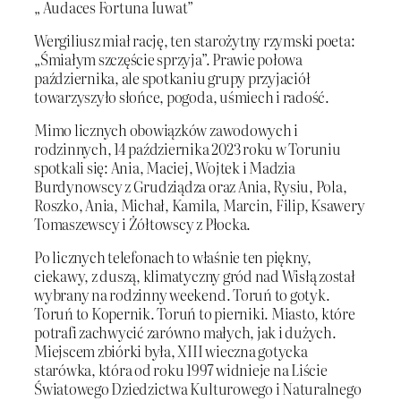
„ Audaces Fortuna Iuwat”
Wergiliusz miał rację, ten starożytny rzymski poeta:
„Śmiałym szczęście sprzyja”. Prawie połowa
października, ale spotkaniu grupy przyjaciół
towarzyszyło słońce, pogoda, uśmiech i radość.
Mimo licznych obowiązków zawodowych i
rodzinnych, 14 października 2023 roku w Toruniu
spotkali się: Ania, Maciej, Wojtek i Madzia
Burdynowscy z Grudziądza oraz Ania, Rysiu, Pola,
Roszko, Ania, Michał, Kamila, Marcin, Filip, Ksawery
Tomaszewscy i Żółtowscy z Płocka.
Po licznych telefonach to właśnie ten piękny,
ciekawy, z duszą, klimatyczny gród nad Wisłą został
wybrany na rodzinny weekend. Toruń to gotyk.
Toruń to Kopernik. Toruń to pierniki. Miasto, które
potrafi zachwycić zarówno małych, jak i dużych.
Miejscem zbiórki była, XIII wieczna gotycka
starówka, która od roku 1997 widnieje na Liście
Światowego Dziedzictwa Kulturowego i Naturalnego