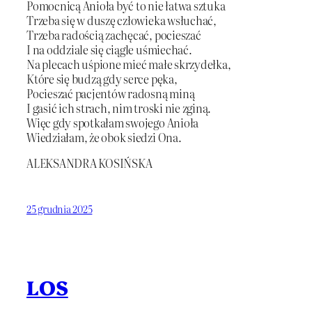
Pomocnicą Anioła być to nie łatwa sztuka
Trzeba się w duszę człowieka wsłuchać,
Trzeba radością zachęcać, pocieszać
I na oddziale się ciągle uśmiechać.
Na plecach uśpione mieć małe skrzydełka,
Które się budzą gdy serce pęka,
Pocieszać pacjentów radosną miną
I gasić ich strach, nim troski nie zginą.
Więc gdy spotkałam swojego Anioła
Wiedziałam, że obok siedzi Ona.
ALEKSANDRA KOSIŃSKA
25 grudnia 2025
LOS