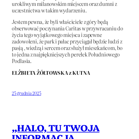
urokliwym milanowskim miejscem oraz dumni z
uczestnictwa w takim wydarzeniu.
Jestem pewna, że byli właściciele z góry będą
obserwować poczynania Caritas w przywracaniu do
życia tego wyjątkowego miejsca i zapewne
zadowoleni, że park i pałac przyciągał będzie ludzi z
pasją , wiedzą i sercem oraz służył mieszkańcom, bo
to jedna z najpiękniejszych perełek Południowego
Podlasia.
ELŻBIETA ŻÓŁTOWSKA z KUTNA
25 grudnia 2025
„HALO, TU TWOJA
INFORMACJA