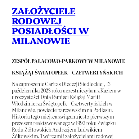
ZAŁOŻYCIELE
RODOWEJ
POSIADŁOŚCI W
MILANOWIE
ZESPÓŁ PAŁACOWO-PARKOWY W MILANOWIE
KSIĄŻĄT ŚWIATOPEŁK – CZETWERTYŃSKICH
Na zaproszenie Caritas Diecezji Siedleckiej, 13
października 2023 roku uczestniczyłam z Kaziem w
uroczystości Dnia Pamięci Książąt Marii i
Włodzimierza Świętopełk – Czetwertyńskich w
Milanowie, powiecie parczewskim na Podlasiu.
Historia tego miejsca związana jest z pierwszym
prezesem reaktywowanego w 1992 roku Związku
Rodu Żółtowskich Andrzejem Ludwikiem
Żółtowskim. Twórcami i założycielami rodowej