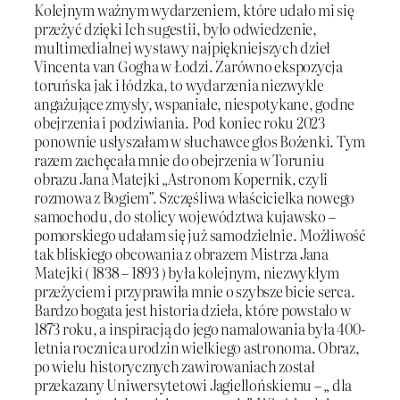
Kolejnym ważnym wydarzeniem, które udało mi się
przeżyć dzięki Ich sugestii, było odwiedzenie,
multimedialnej wystawy najpiękniejszych dzieł
Vincenta van Gogha w Łodzi. Zarówno ekspozycja
toruńska jak i łódzka, to wydarzenia niezwykle
angażujące zmysły, wspaniałe, niespotykane, godne
obejrzenia i podziwiania. Pod koniec roku 2023
ponownie usłyszałam w słuchawce głos Bożenki. Tym
razem zachęcała mnie do obejrzenia w Toruniu
obrazu Jana Matejki „Astronom Kopernik, czyli
rozmowa z Bogiem”. Szczęśliwa właścicielka nowego
samochodu, do stolicy województwa kujawsko –
pomorskiego udałam się już samodzielnie. Możliwość
tak bliskiego obcowania z obrazem Mistrza Jana
Matejki ( 1838 – 1893 ) była kolejnym, niezwykłym
przeżyciem i przyprawiła mnie o szybsze bicie serca.
Bardzo bogata jest historia dzieła, które powstało w
1873 roku, a inspiracją do jego namalowania była 400-
letnia rocznica urodzin wielkiego astronoma. Obraz,
po wielu historycznych zawirowaniach został
przekazany Uniwersytetowi Jagiellońskiemu – „ dla