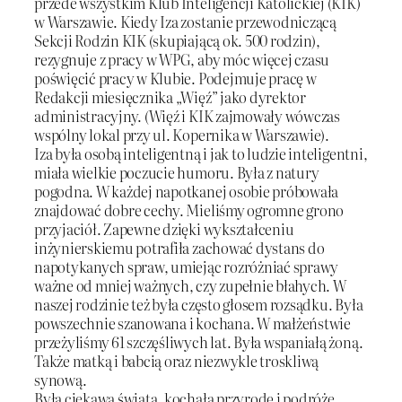
przede wszystkim Klub Inteligencji Katolickiej (KIK)
w Warszawie. Kiedy Iza zostanie przewodniczącą
Sekcji Rodzin KIK (skupiającą ok. 500 rodzin),
rezygnuje z pracy w WPG, aby móc więcej czasu
poświęcić pracy w Klubie. Podejmuje pracę w
Redakcji miesięcznika „Więź” jako dyrektor
administracyjny. (Więź i KIK zajmowały wówczas
wspólny lokal przy ul. Kopernika w Warszawie).
Iza była osobą inteligentną i jak to ludzie inteligentni,
miała wielkie poczucie humoru. Była z natury
pogodna. W każdej napotkanej osobie próbowała
znajdować dobre cechy. Mieliśmy ogromne grono
przyjaciół. Zapewne dzięki wykształceniu
inżynierskiemu potrafiła zachować dystans do
napotykanych spraw, umiejąc rozróżniać sprawy
ważne od mniej ważnych, czy zupełnie błahych. W
naszej rodzinie też była często głosem rozsądku. Była
powszechnie szanowana i kochana. W małżeństwie
przeżyliśmy 61 szczęśliwych lat. Była wspaniałą żoną.
Także matką i babcią oraz niezwykle troskliwą
synową.
Była ciekawa świata, kochała przyrodę i podróże.