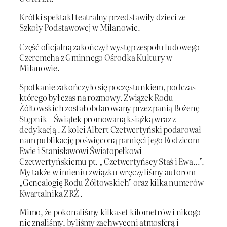
Krótki spektakl teatralny przedstawiły dzieci ze
Szkoły Podstawowej w Milanowie.
Część oficjalną zakończył występ zespołu ludowego
Czeremcha z Gminnego Ośrodka Kultury w
Milanowie.
Spotkanie zakończyło się poczęstunkiem, podczas
którego był czas na rozmowy. Związek Rodu
Żółtowskich został obdarowany przez panią Bożenę
Stępnik – Świątek promowaną książką wraz z
dedykacją . Z kolei Albert Czetwertyński podarował
nam publikację poświęconą pamięci jego Rodzicom
Ewie i Stanisławowi Światopełkowi –
Czetwertyńskiemu pt. „ Czetwertyńscy Staś i Ewa…”.
My także w imieniu związku wręczyliśmy autorom
„Genealogię Rodu Żółtowskich” oraz kilka numerów
Kwartalnika ZRŻ .
Mimo, że pokonaliśmy kilkaset kilometrów i nikogo
nie znaliśmy, byliśmy zachwyceni atmosferą i