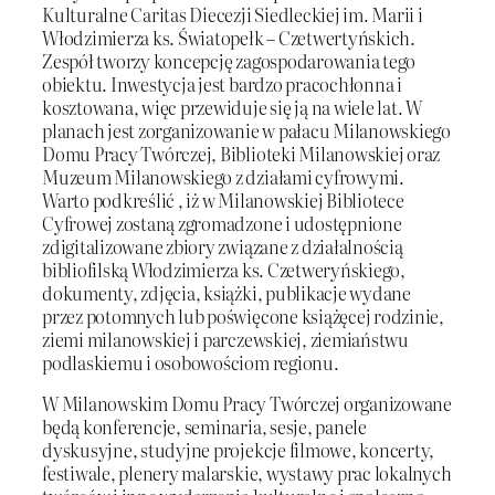
Kulturalne Caritas Diecezji Siedleckiej im. Marii i
Włodzimierza ks. Światopełk – Czetwertyńskich.
Zespół tworzy koncepcję zagospodarowania tego
obiektu. Inwestycja jest bardzo pracochłonna i
kosztowana, więc przewiduje się ją na wiele lat. W
planach jest zorganizowanie w pałacu Milanowskiego
Domu Pracy Twórczej, Biblioteki Milanowskiej oraz
Muzeum Milanowskiego z działami cyfrowymi.
Warto podkreślić , iż w Milanowskiej Bibliotece
Cyfrowej zostaną zgromadzone i udostępnione
zdigitalizowane zbiory związane z działalnością
bibliofilską Włodzimierza ks. Czetweryńskiego,
dokumenty, zdjęcia, książki, publikacje wydane
przez potomnych lub poświęcone książęcej rodzinie,
ziemi milanowskiej i parczewskiej, ziemiaństwu
podlaskiemu i osobowościom regionu.
W Milanowskim Domu Pracy Twórczej organizowane
będą konferencje, seminaria, sesje, panele
dyskusyjne, studyjne projekcje filmowe, koncerty,
festiwale, plenery malarskie, wystawy prac lokalnych