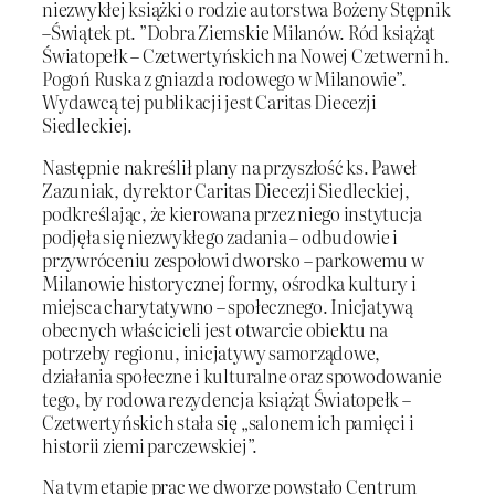
niezwykłej książki o rodzie autorstwa Bożeny Stępnik
–Świątek pt. ”Dobra Ziemskie Milanów. Ród książąt
Światopełk – Czetwertyńskich na Nowej Czetwerni h.
Pogoń Ruska z gniazda rodowego w Milanowie”.
Wydawcą tej publikacji jest Caritas Diecezji
Siedleckiej.
Następnie nakreślił plany na przyszłość ks. Paweł
Zazuniak, dyrektor Caritas Diecezji Siedleckiej,
podkreślając, że kierowana przez niego instytucja
podjęła się niezwykłego zadania – odbudowie i
przywróceniu zespołowi dworsko – parkowemu w
Milanowie historycznej formy, ośrodka kultury i
miejsca charytatywno – społecznego. Inicjatywą
obecnych właścicieli jest otwarcie obiektu na
potrzeby regionu, inicjatywy samorządowe,
działania społeczne i kulturalne oraz spowodowanie
tego, by rodowa rezydencja książąt Światopełk –
Czetwertyńskich stała się „salonem ich pamięci i
historii ziemi parczewskiej”.
Na tym etapie prac we dworze powstało Centrum