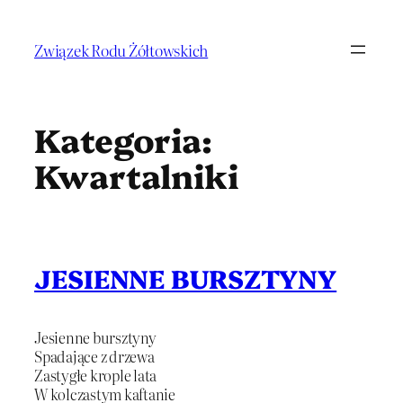
Przejdź
do
Związek Rodu Żółtowskich
treści
Kategoria:
Kwartalniki
JESIENNE BURSZTYNY
Jesienne bursztyny
Spadające z drzewa
Zastygłe krople lata
W kolczastym kaftanie