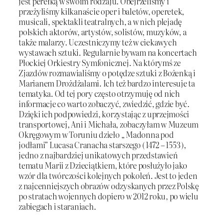
jest perełką w swoim rodzaju. Obejrzeliśmy i
przeżyliśmy kilkanaście oper i baletów, operetek,
musicali, spektakli teatralnych, a w nich plejadę
polskich aktorów, artystów, solistów, muzyków, a
także malarzy. Uczestniczymy też w ciekawych
wystawach sztuki. Regularnie bywam na koncertach
Płockiej Orkiestry Symfonicznej. Na którymś ze
Zjazdów rozmawialiśmy o potędze sztuki z Bożenką i
Marianem Drożdżalami. Ich też bardzo interesuje ta
tematyka. Od tej pory często otrzymuję od nich
informacje co warto zobaczyć, zwiedzić, gdzie być.
Dzięki ich podpowiedzi, korzystając z uprzejmości
transportowej, Ani i Michała, zobaczyłam w Muzeum
Okręgowym w Toruniu dzieło „ Madonna pod
jodłami” Lucasa Cranacha starszego ( 1472 – 1553 ),
jedno z najbardziej unikatowych przedstawień
tematu Marii z Dzieciątkiem, które posłużyło jako
wzór dla twórczości kolejnych pokoleń. Jest to jeden
z najcenniejszych obrazów odzyskanych przez Polskę
po stratach wojennych dopiero w 2012 roku, po wielu
zabiegach i staraniach.