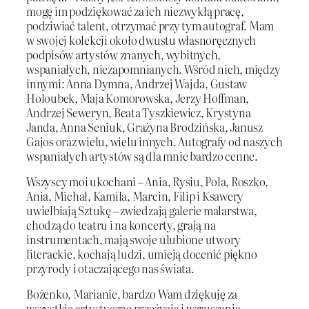
mogę im podziękować za ich niezwykłą pracę,
podziwiać talent, otrzymać przy tym autograf. Mam
w swojej kolekcji około dwustu własnoręcznych
podpisów artystów znanych, wybitnych,
wspaniałych, niezapomnianych. Wśród nich, między
innymi: Anna Dymna, Andrzej Wajda, Gustaw
Holoubek, Maja Komorowska, Jerzy Hoffman,
Andrzej Seweryn, Beata Tyszkiewicz, Krystyna
Janda, Anna Seniuk, Grażyna Brodzińska, Janusz
Gajos oraz wielu, wielu innych. Autografy od naszych
wspaniałych artystów są dla mnie bardzo cenne.
Wszyscy moi ukochani – Ania, Rysiu, Pola, Roszko,
Ania, Michał, Kamila, Marcin, Filip i Ksawery
uwielbiają Sztukę – zwiedzają galerie malarstwa,
chodzą do teatru i na koncerty, grają na
instrumentach, mają swoje ulubione utwory
literackie, kochają ludzi, umieją docenić piękno
przyrody i otaczającego nas świata.
Bożenko, Marianie, bardzo Wam dziękuję za
wszystkie artystyczne przeżycia i wzruszenia.