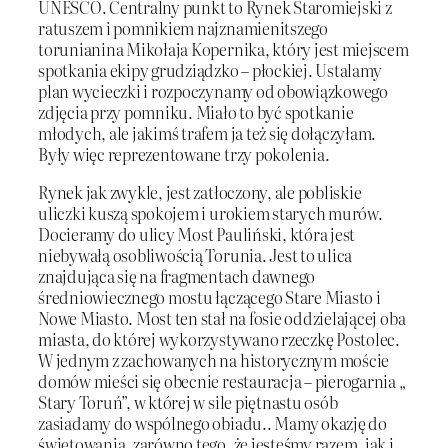
UNESCO. Centralny punkt to Rynek Staromiejski z
ratuszem i pomnikiem najznamienitszego
torunianina Mikołaja Kopernika, który jest miejscem
spotkania ekipy grudziądzko – płockiej. Ustalamy
plan wycieczki i rozpoczynamy od obowiązkowego
zdjęcia przy pomniku. Miało to być spotkanie
młodych, ale jakimś trafem ja też się dołączyłam.
Były więc reprezentowane trzy pokolenia.
Rynek jak zwykle, jest zatłoczony, ale pobliskie
uliczki kuszą spokojem i urokiem starych murów.
Docieramy do ulicy Most Pauliński, która jest
niebywałą osobliwością Torunia. Jest to ulica
znajdująca się na fragmentach dawnego
średniowiecznego mostu łączącego Stare Miasto i
Nowe Miasto. Most ten stał na fosie oddzielającej oba
miasta, do której wykorzystywano rzeczkę Postolec.
W jednym z zachowanych na historycznym moście
domów mieści się obecnie restauracja – pierogarnia „
Stary Toruń”, w której w sile piętnastu osób
zasiadamy do wspólnego obiadu.. Mamy okazję do
świętowania, zarówno tego, że jesteśmy razem, jak i