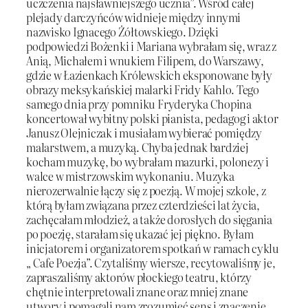
uczczenia najsławniejszego ucznia”. Wśród całej
plejady darczyńców widnieje między innymi
nazwisko Ignacego Żółtowskiego. Dzięki
podpowiedzi Bożenki i Mariana wybrałam się, wraz z
Anią, Michałem i wnukiem Filipem, do Warszawy,
gdzie w Łazienkach Królewskich eksponowane były
obrazy meksykańskiej malarki Fridy Kahlo. Tego
samego dnia przy pomniku Fryderyka Chopina
koncertował wybitny polski pianista, pedagog i aktor
Janusz Olejniczak i musiałam wybierać pomiędzy
malarstwem, a muzyką. Chyba jednak bardziej
kocham muzykę, bo wybrałam mazurki, polonezy i
walce w mistrzowskim wykonaniu. Muzyka
nierozerwalnie łączy się z poezją. W mojej szkole, z
którą byłam związana przez czterdzieści lat życia,
zachęcałam młodzież, a także dorosłych do sięgania
po poezję, starałam się ukazać jej piękno. Byłam
inicjatorem i organizatorem spotkań w ramach cyklu
„ Cafe Poezja”. Czytaliśmy wiersze, recytowaliśmy je,
zapraszaliśmy aktorów płockiego teatru, którzy
chętnie interpretowali znane oraz mniej znane
utwory i pomagali nam zrozumieć sens i znaczenie