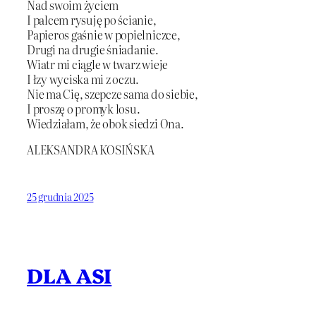
Nad swoim życiem
I palcem rysuję po ścianie,
Papieros gaśnie w popielniczce,
Drugi na drugie śniadanie.
Wiatr mi ciągle w twarz wieje
I łzy wyciska mi z oczu.
Nie ma Cię, szepcze sama do siebie,
I proszę o promyk losu.
Wiedziałam, że obok siedzi Ona.
ALEKSANDRA KOSIŃSKA
25 grudnia 2025
DLA ASI