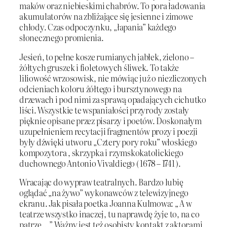
maków oraz niebieskimi chabrów. To pora ładowania
akumulatorów na zbliżające się jesienne i zimowe
chłody. Czas odpoczynku, „łapania” każdego
słonecznego promienia.
Jesień, to pełne kosze rumianych jabłek, zielono –
żółtych gruszek i fioletowych śliwek. To także
liliowość wrzosowisk, nie mówiąc już o niezliczonych
odcieniach koloru żółtego i bursztynowego na
drzewach i pod nimi za sprawą opadających cichutko
liści. Wszystkie te wspaniałości przyrody zostały
pięknie opisane przez pisarzy i poetów. Doskonałym
uzupełnieniem recytacji fragmentów prozy i poezji
były dźwięki utworu „Cztery pory roku” włoskiego
kompozytora , skrzypka i rzymskokatolickiego
duchownego Antonio Vivaldiego ( 1678 – 1741 ).
Wracając do wypraw teatralnych. Bardzo lubię
oglądać „na żywo” wykonawców z telewizyjnego
ekranu. Jak pisała poetka Joanna Kulmowa: „ A w
teatrze wszystko inaczej, tu naprawdę żyje to, na co
patrzę …” Ważny jest też osobisty kontakt z aktorami,