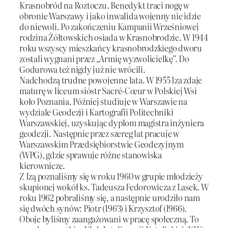
Krasnobród na Roztoczu. Benedykt traci nogę w
obronie Warszawy i jako inwalida wojenny nie idzie
do niewoli. Po zakończeniu Kampanii Wrześniowej
rodzina Żółtowskich osiada w Krasnobrodzie. W 1944
roku wszyscy mieszkańcy krasnobrodzkiego dworu
zostali wygnani przez „Armię wyzwolicielkę”. Do
Godurowa też nigdy już nie wrócili.
Nadchodzą trudne powojenne lata. W 1955 Iza zdaje
maturę w liceum sióstr Sacré-Cœur w Polskiej Wsi
koło Poznania. Później studiuje w Warszawie na
wydziale Geodezji i Kartografii Politechniki
Warszawskiej, uzyskując dyplom magistra inżyniera
geodezji. Następnie przez szereg lat pracuje w
Warszawskim Przedsiębiorstwie Geodezyjnym
(WPG), gdzie sprawuje różne stanowiska
kierownicze.
Z Izą poznaliśmy się w roku 1960 w grupie młodzieży
skupionej wokół ks. Tadeusza Fedorowicza z Lasek. W
roku 1962 pobraliśmy się, a następnie urodziło nam
się dwóch synów: Piotr (1963) i Krzysztof (1966).
Oboje byliśmy zaangażowani w pracę społeczną. To