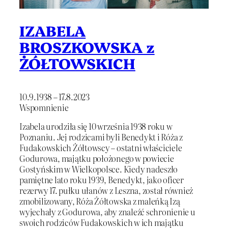
IZABELA
BROSZKOWSKA z
ŻÓŁTOWSKICH
10.9.1938 – 17.8.2023
Wspomnienie
Izabela urodziła się 10 września 1938 roku w
Poznaniu. Jej rodzicami byli Benedykt i Róża z
Fudakowskich Żółtowscy – ostatni właściciele
Godurowa, majątku położonego w powiecie
Gostyńskim w Wielkopolsce. Kiedy nadeszło
pamiętne lato roku 1939, Benedykt, jako oficer
rezerwy 17. pułku ułanów z Leszna, został również
zmobilizowany, Róża Żółtowska z maleńką Izą
wyjechały z Godurowa, aby znaleźć schronienie u
swoich rodziców Fudakowskich w ich majątku