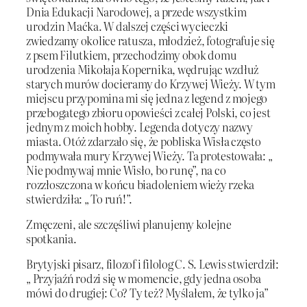
Dnia Edukacji Narodowej, a przede wszystkim
urodzin Maćka. W dalszej części wycieczki
zwiedzamy okolice ratusza, młodzież, fotografuje się
z psem Filutkiem, przechodzimy obok domu
urodzenia Mikołaja Kopernika, wędrując wzdłuż
starych murów docieramy do Krzywej Wieży. W tym
miejscu przypomina mi się jedna z legend z mojego
przebogatego zbioru opowieści z całej Polski, co jest
jednym z moich hobby. Legenda dotyczy nazwy
miasta. Otóż zdarzało się, że pobliska Wisła często
podmywała mury Krzywej Wieży. Ta protestowała: „
Nie podmywaj mnie Wisło, bo runę”, na co
rozzłoszczona w końcu biadoleniem wieży rzeka
stwierdziła: „ To ruń!”.
Zmęczeni, ale szczęśliwi planujemy kolejne
spotkania.
Brytyjski pisarz, filozof i filolog C. S. Lewis stwierdził:
„ Przyjaźń rodzi się w momencie, gdy jedna osoba
mówi do drugiej: Co? Ty też? Myślałem, że tylko ja”