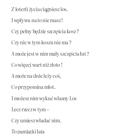
Z loterii życia ciągniesz los.
I wpływu na to nie masz !
Czy pełny będzie szczęścia kosz ?
Czy nic w tym koszu nie ma ?
A może jest w nim mały szczęścia łut ?
Co więcej wart niż złoto !
A może na dnie leży coś,
Co przypomina młot.
I możesz nim wykuć własny Los
Lecz rzecz w tym –
Czy umiesz władać nim.
To pamiątki lata