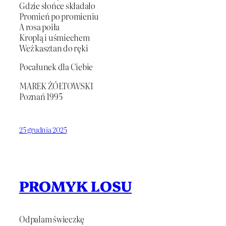
Gdzie słońce składało
Promień po promieniu
A rosa poiła
Kroplą i uśmiechem
Weź kasztan do ręki
Pocałunek dla Ciebie
MAREK ŻÓŁTOWSKI
Poznań 1995
25 grudnia 2025
PROMYK LOSU
Odpalam świeczkę