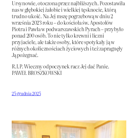
Ursynowie, otoczona przez najbliższych. Pozostawiła
nas w głębokiej żałobie i wielkiej tęsknocie, którą
trudno ukoić. Na Jej mszę pogrzebową w dniu 2
września 2023 roku – do kościoła św. Apostołów
Piotra i Pawła w podwarszawskich Pyrach – przybyło
ponad 200 osób. To nie tylko krewni i liczni
przyjaciele, ale także osoby, które spotykały ją w
różnych okolicznościach życiowych i też zapragnęły
Ją pożegnać.
R.I.P. Wieczny odpoczynek racz Jej dać Panie.
PAWEŁ BROSZKOWSKI
25 grudnia 2025